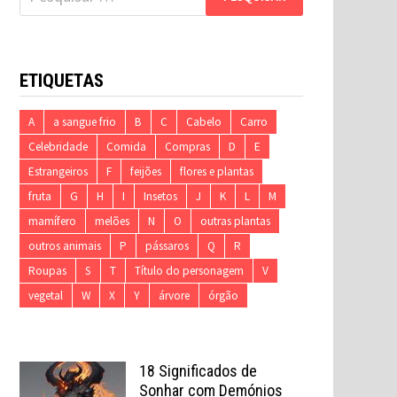
por:
ETIQUETAS
A
a sangue frio
B
C
Cabelo
Carro
Celebridade
Comida
Compras
D
E
Estrangeiros
F
feijões
flores e plantas
fruta
G
H
I
Insetos
J
K
L
M
mamífero
melões
N
O
outras plantas
outros animais
P
pássaros
Q
R
Roupas
S
T
Título do personagem
V
vegetal
W
X
Y
árvore
órgão
18 Significados de
Sonhar com Demónios