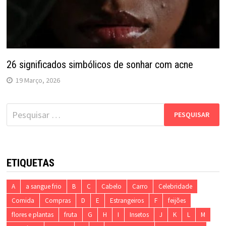
26 significados simbólicos de sonhar com acne
19 Março, 2026
Pesquisar
por:
ETIQUETAS
A
a sangue frio
B
C
Cabelo
Carro
Celebridade
Comida
Compras
D
E
Estrangeiros
F
feijões
flores e plantas
fruta
G
H
I
Insetos
J
K
L
M