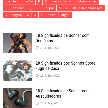
mamífero
melões
N
O
outras plantas
outros animais
P
pássaros
Q
R
Roupas
S
T
Título do personagem
V
vegetal
W
X
Y
árvore
órgão
18 Significados de Sonhar com
Demónios
28 Julho, 2026
28 Significados dos Sonhos Sobre
Fugir de Casa
28 Julho, 2026
18 Significados de Sonhar com
Auscultadores
28 Julho, 2026