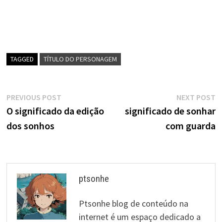
TAGGED
TÍTULO DO PERSONAGEM
Navegação
Previous
N
PREVIOUS POST
NEXT POST
post:
p
O significado da edição
significado de sonhar
de
dos sonhos
com guarda
artigos
ptsonhe
Ptsonhe blog de conteúdo na
internet é um espaço dedicado a