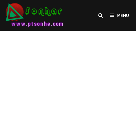
Skip
to
MENU
content