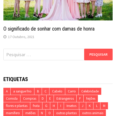
O significado de sonhar com damas de honra
17 Outubro, 2021
Pesquisar
por:
ETIQUETAS
A
a sangue frio
B
C
Cabelo
Carro
Celebridade
Comida
Compras
D
E
Estrangeiros
F
feijões
flores e plantas
fruta
G
H
I
Insetos
J
K
L
M
mamífero
melões
N
O
outras plantas
outros animais