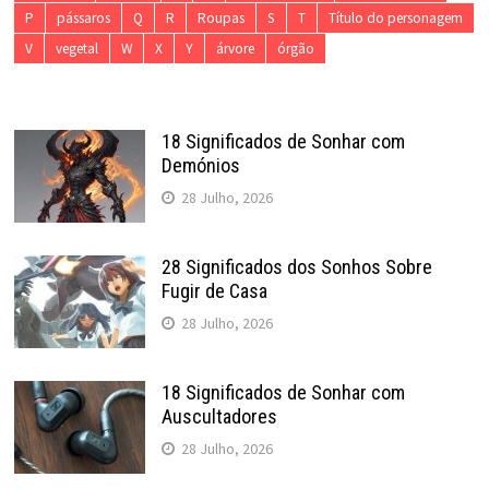
P
pássaros
Q
R
Roupas
S
T
Título do personagem
V
vegetal
W
X
Y
árvore
órgão
18 Significados de Sonhar com
Demónios
28 Julho, 2026
28 Significados dos Sonhos Sobre
Fugir de Casa
28 Julho, 2026
18 Significados de Sonhar com
Auscultadores
28 Julho, 2026