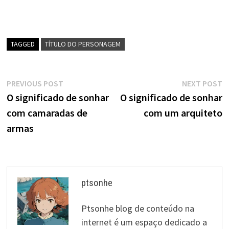
TAGGED
TÍTULO DO PERSONAGEM
Navegação
Previous
N
PREVIOUS POST
NEXT POST
post:
p
O significado de sonhar
O significado de sonhar
de
com camaradas de
com um arquiteto
artigos
armas
ptsonhe
Ptsonhe blog de conteúdo na
internet é um espaço dedicado a