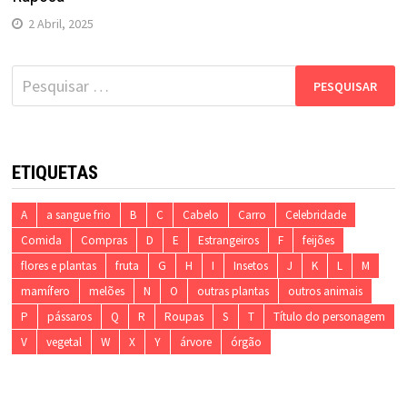
2 Abril, 2025
Pesquisar
por:
ETIQUETAS
A
a sangue frio
B
C
Cabelo
Carro
Celebridade
Comida
Compras
D
E
Estrangeiros
F
feijões
flores e plantas
fruta
G
H
I
Insetos
J
K
L
M
mamífero
melões
N
O
outras plantas
outros animais
P
pássaros
Q
R
Roupas
S
T
Título do personagem
V
vegetal
W
X
Y
árvore
órgão