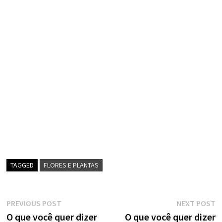
TAGGED
FLORES E PLANTAS
Navegação
Previous
N
PREVIOUS POST
NEXT POST
post:
p
O que você quer dizer
O que você quer dizer