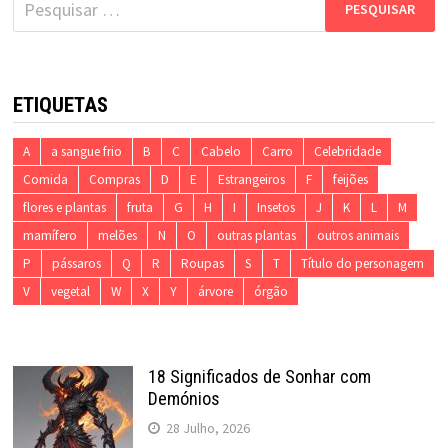
por:
ETIQUETAS
A
a sangue frio
B
C
Cabelo
Carro
Celebridade
Comida
Compras
D
E
Estrangeiros
F
feijões
flores e plantas
fruta
G
H
I
Insetos
J
K
L
M
mamífero
melões
N
O
outras plantas
outros animais
P
pássaros
Q
R
Roupas
S
T
Título do personagem
V
vegetal
W
X
Y
árvore
órgão
18 Significados de Sonhar com
Demónios
28 Julho, 2026