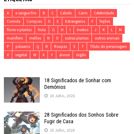
A
a sangue frio
B
C
Cabelo
Carro
Celebridade
Comida
Compras
D
E
Estrangeiros
F
feijões
flores e plantas
fruta
G
H
I
Insetos
J
K
L
M
mamífero
melões
N
O
outras plantas
outros animais
P
pássaros
Q
R
Roupas
S
T
Título do personagem
V
vegetal
W
X
Y
árvore
órgão
18 Significados de Sonhar com
Demónios
28 Julho, 2026
28 Significados dos Sonhos Sobre
Fugir de Casa
28 Julho, 2026