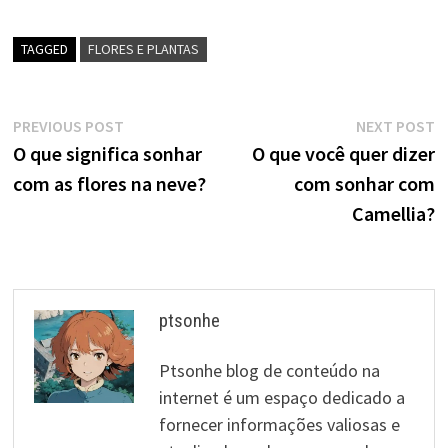
TAGGED
FLORES E PLANTAS
Navegação
Previous
N
PREVIOUS POST
NEXT POST
post:
p
O que significa sonhar
O que você quer dizer
de
com as flores na neve?
com sonhar com
artigos
Camellia?
ptsonhe
Ptsonhe blog de conteúdo na
internet é um espaço dedicado a
fornecer informações valiosas e