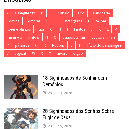
A
a sangue frio
B
C
Cabelo
Carro
Celebridade
Comida
Compras
D
E
Estrangeiros
F
feijões
flores e plantas
fruta
G
H
I
Insetos
J
K
L
M
mamífero
melões
N
O
outras plantas
outros animais
P
pássaros
Q
R
Roupas
S
T
Título do personagem
V
vegetal
W
X
Y
árvore
órgão
18 Significados de Sonhar com
Demónios
28 Julho, 2026
28 Significados dos Sonhos Sobre
Fugir de Casa
28 Julho, 2026