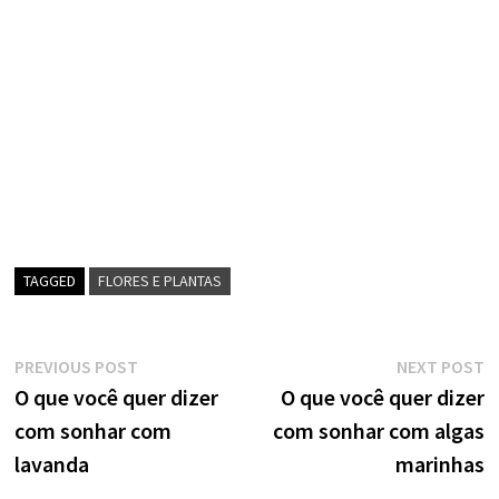
TAGGED
FLORES E PLANTAS
Navegação
Previous
N
PREVIOUS POST
NEXT POST
post:
p
O que você quer dizer
O que você quer dizer
de
com sonhar com
com sonhar com algas
artigos
lavanda
marinhas