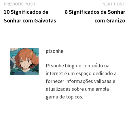
Navegação
Previous
N
PREVIOUS POST
NEXT POST
post:
p
10 Significados de
8 Significados de Sonhar
de
Sonhar com Gaivotas
com Granizo
artigos
ptsonhe
Ptsonhe blog de conteúdo na
internet é um espaço dedicado a
fornecer informações valiosas e
atualizadas sobre uma ampla
gama de tópicos.