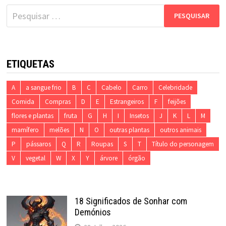
Pesquisar
por:
ETIQUETAS
A
a sangue frio
B
C
Cabelo
Carro
Celebridade
Comida
Compras
D
E
Estrangeiros
F
feijões
flores e plantas
fruta
G
H
I
Insetos
J
K
L
M
mamífero
melões
N
O
outras plantas
outros animais
P
pássaros
Q
R
Roupas
S
T
Título do personagem
V
vegetal
W
X
Y
árvore
órgão
18 Significados de Sonhar com
Demónios