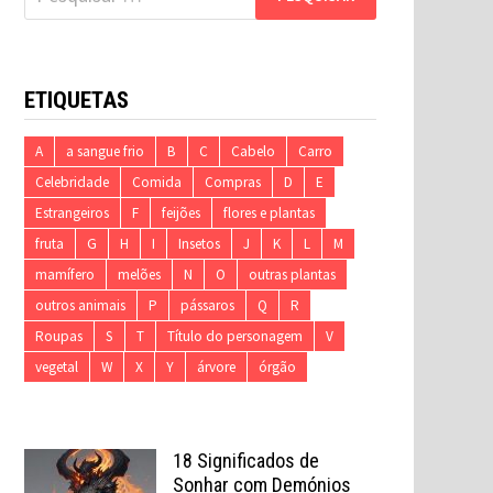
por:
ETIQUETAS
A
a sangue frio
B
C
Cabelo
Carro
Celebridade
Comida
Compras
D
E
Estrangeiros
F
feijões
flores e plantas
fruta
G
H
I
Insetos
J
K
L
M
mamífero
melões
N
O
outras plantas
outros animais
P
pássaros
Q
R
Roupas
S
T
Título do personagem
V
vegetal
W
X
Y
árvore
órgão
18 Significados de
Sonhar com Demónios