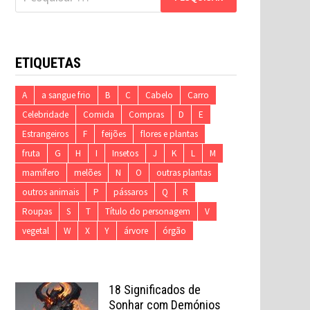
por:
ETIQUETAS
A
a sangue frio
B
C
Cabelo
Carro
Celebridade
Comida
Compras
D
E
Estrangeiros
F
feijões
flores e plantas
fruta
G
H
I
Insetos
J
K
L
M
mamífero
melões
N
O
outras plantas
outros animais
P
pássaros
Q
R
Roupas
S
T
Título do personagem
V
vegetal
W
X
Y
árvore
órgão
18 Significados de
Sonhar com Demónios