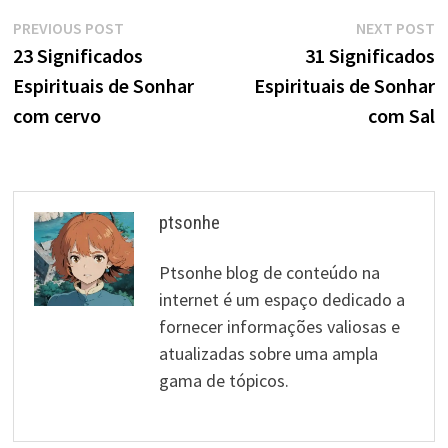
Navegação
Previous
N
PREVIOUS POST
NEXT POST
post:
p
23 Significados
31 Significados
de
Espirituais de Sonhar
Espirituais de Sonhar
artigos
com cervo
com Sal
ptsonhe
Ptsonhe blog de conteúdo na
internet é um espaço dedicado a
fornecer informações valiosas e
atualizadas sobre uma ampla
gama de tópicos.