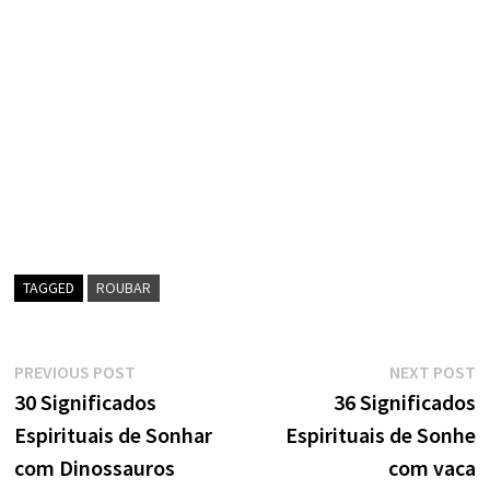
TAGGED
ROUBAR
Navegação
Previous
N
PREVIOUS POST
NEXT POST
post:
p
30 Significados
36 Significados
de
Espirituais de Sonhar
Espirituais de Sonhe
artigos
com Dinossauros
com vaca