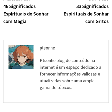
Navegação
post:
p
46 Significados
33 Significados
de
Espirituais de Sonhar
Espirituais de Sonhar
artigos
com Magia
com Gritos
ptsonhe
Ptsonhe blog de conteúdo na
internet é um espaço dedicado a
fornecer informações valiosas e
atualizadas sobre uma ampla
gama de tópicos.