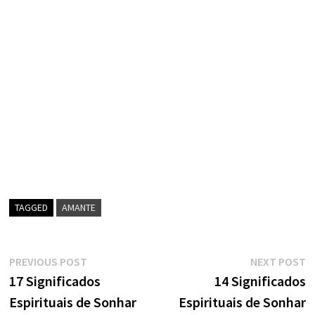
TAGGED
AMANTE
Navegação
Previous
N
PREVIOUS POST
NEXT POST
post:
p
17 Significados
14 Significados
de
Espirituais de Sonhar
Espirituais de Sonhar