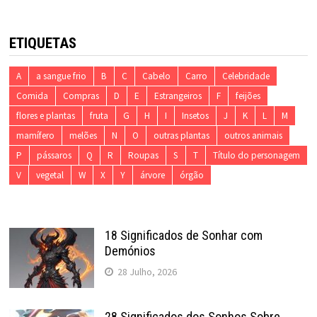
ETIQUETAS
A
a sangue frio
B
C
Cabelo
Carro
Celebridade
Comida
Compras
D
E
Estrangeiros
F
feijões
flores e plantas
fruta
G
H
I
Insetos
J
K
L
M
mamífero
melões
N
O
outras plantas
outros animais
P
pássaros
Q
R
Roupas
S
T
Título do personagem
V
vegetal
W
X
Y
árvore
órgão
18 Significados de Sonhar com
Demónios
28 Julho, 2026
28 Significados dos Sonhos Sobre