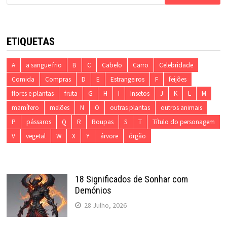
por:
ETIQUETAS
A
a sangue frio
B
C
Cabelo
Carro
Celebridade
Comida
Compras
D
E
Estrangeiros
F
feijões
flores e plantas
fruta
G
H
I
Insetos
J
K
L
M
mamífero
melões
N
O
outras plantas
outros animais
P
pássaros
Q
R
Roupas
S
T
Título do personagem
V
vegetal
W
X
Y
árvore
órgão
18 Significados de Sonhar com
Demónios
28 Julho, 2026