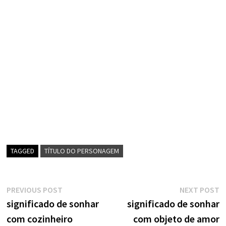
TAGGED
TÍTULO DO PERSONAGEM
Navegação
Previous
N
PREVIOUS POST
NEXT POST
post:
p
significado de sonhar
significado de sonhar
de
com cozinheiro
com objeto de amor