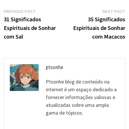
Navegação
Previous
N
PREVIOUS POST
NEXT POST
post:
p
31 Significados
35 Significados
de
Espirituais de Sonhar
Espirituais de Sonhar
artigos
com Sal
com Macacos
ptsonhe
Ptsonhe blog de conteúdo na
internet é um espaço dedicado a
fornecer informações valiosas e
atualizadas sobre uma ampla
gama de tópicos.