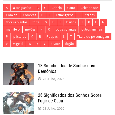
A
a sangue frio
B
C
Cabelo
Carro
Celebridade
Comida
Compras
D
E
Estrangeiros
F
feijões
flores e plantas
fruta
G
H
I
Insetos
J
K
L
M
mamífero
melões
N
O
outras plantas
outros animais
P
pássaros
Q
R
Roupas
S
T
Título do personagem
V
vegetal
W
X
Y
árvore
órgão
18 Significados de Sonhar com
Demónios
28 Julho, 2026
28 Significados dos Sonhos Sobre
Fugir de Casa
28 Julho, 2026