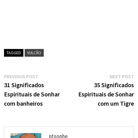
TAGGED
VULCÃO
Navegação
Previous
N
PREVIOUS POST
NEXT POST
post:
p
31 Significados
35 Significados
de
Espirituais de Sonhar
Espirituais de Sonhar
artigos
com banheiros
com um Tigre
ptsonhe