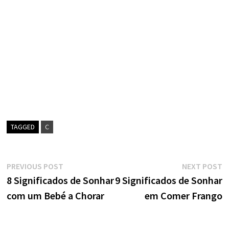
TAGGED
C
Navegação
Previous
N
PREVIOUS POST
NEXT POST
post:
p
8 Significados de Sonhar
9 Significados de Sonhar
de
com um Bebé a Chorar
em Comer Frango
artigos