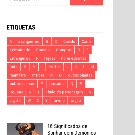
por:
ETIQUETAS
A
a sangue frio
B
C
Cabelo
Carro
Celebridade
Comida
Compras
D
E
Estrangeiros
F
feijões
flores e plantas
fruta
G
H
I
Insetos
J
K
L
M
mamífero
melões
N
O
outras plantas
outros animais
P
pássaros
Q
R
Roupas
S
T
Título do personagem
V
vegetal
W
X
Y
árvore
órgão
18 Significados de
Sonhar com Demónios