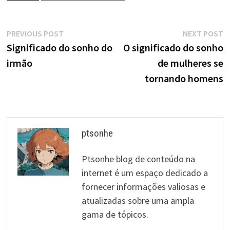
Navegação
Previous
N
PREVIOUS POST
NEXT POST
post:
p
Significado do sonho do
O significado do sonho
de
irmão
de mulheres se
artigos
tornando homens
ptsonhe
Ptsonhe blog de conteúdo na
internet é um espaço dedicado a
fornecer informações valiosas e
atualizadas sobre uma ampla
gama de tópicos.