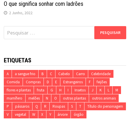
O que significa sonhar com ladrões
2 Junho, 2022
Pesquisar
por:
ETIQUETAS
A
a sangue frio
B
C
Cabelo
Carro
Celebridade
Comida
Compras
D
E
Estrangeiros
F
feijões
flores e plantas
fruta
G
H
I
Insetos
J
K
L
M
mamífero
melões
N
O
outras plantas
outros animais
P
pássaros
Q
R
Roupas
S
T
Título do personagem
V
vegetal
W
X
Y
árvore
órgão