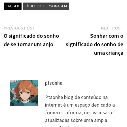
TAGGED
TÍTULO DO PERSONAGEM
Navegação
Previous
N
PREVIOUS POST
NEXT POST
post:
p
O significado do sonho
Sonhar com o
de
de se tornar um anjo
significado do sonho de
artigos
uma criança
ptsonhe
Ptsonhe blog de conteúdo na
internet é um espaço dedicado a
fornecer informações valiosas e
atualizadas sobre uma ampla