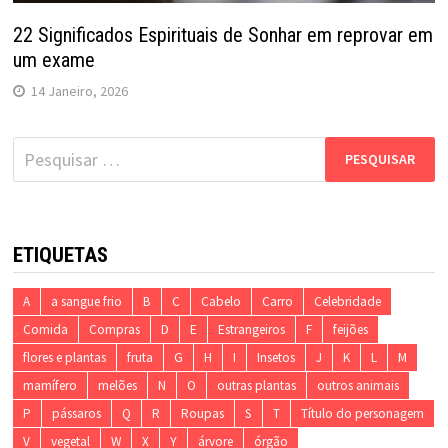
22 Significados Espirituais de Sonhar em reprovar em
um exame
14 Janeiro, 2026
Pesquisar
por:
ETIQUETAS
A
a sangue frio
B
C
Cabelo
Carro
Celebridade
Comida
Compras
D
E
Estrangeiros
F
feijões
flores e plantas
fruta
G
H
I
Insetos
J
K
L
M
mamífero
melões
N
O
outras plantas
outros animais
P
pássaros
Q
R
Roupas
S
T
Título do personagem
V
vegetal
W
X
Y
árvore
órgão