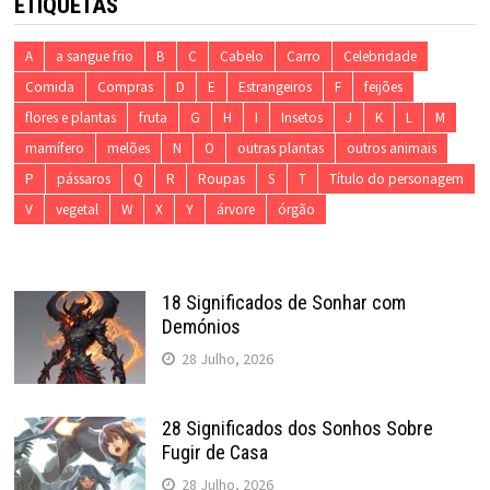
ETIQUETAS
A
a sangue frio
B
C
Cabelo
Carro
Celebridade
Comida
Compras
D
E
Estrangeiros
F
feijões
flores e plantas
fruta
G
H
I
Insetos
J
K
L
M
mamífero
melões
N
O
outras plantas
outros animais
P
pássaros
Q
R
Roupas
S
T
Título do personagem
V
vegetal
W
X
Y
árvore
órgão
18 Significados de Sonhar com
Demónios
28 Julho, 2026
28 Significados dos Sonhos Sobre
Fugir de Casa
28 Julho, 2026