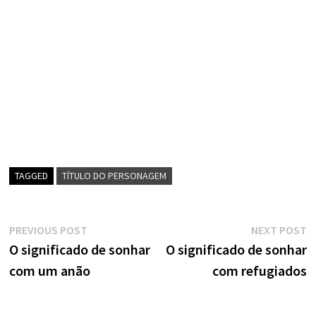
TAGGED
TÍTULO DO PERSONAGEM
Navegação
Previous
N
PREVIOUS POST
NEXT POST
post:
p
O significado de sonhar
O significado de sonhar
de
com um anão
com refugiados
artigos