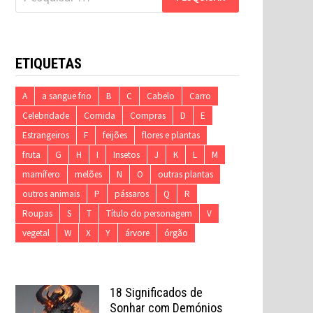
por:
ETIQUETAS
A
a sangue frio
B
C
Cabelo
Carro
Celebridade
Comida
Compras
D
E
Estrangeiros
F
feijões
flores e plantas
fruta
G
H
I
Insetos
J
K
L
M
mamífero
melões
N
O
outras plantas
outros animais
P
pássaros
Q
R
Roupas
S
T
Título do personagem
V
vegetal
W
X
Y
árvore
órgão
18 Significados de
Sonhar com Demónios