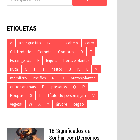
por:
ETIQUETAS
A
a sangue frio
B
C
Cabelo
Carro
Celebridade
Comida
Compras
D
E
Estrangeiros
F
feijões
flores e plantas
fruta
G
H
I
Insetos
J
K
L
M
mamífero
melões
N
O
outras plantas
outros animais
P
pássaros
Q
R
Roupas
S
T
Título do personagem
V
vegetal
W
X
Y
árvore
órgão
18 Significados de
Sonhar com Demónios