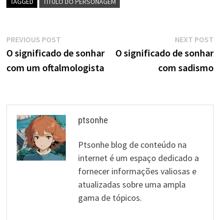
TAGGED
TÍTULO DO PERSONAGEM
Navegação
Previous
N
PREVIOUS POST
NEXT POST
post:
p
O significado de sonhar
O significado de sonhar
de
com um oftalmologista
com sadismo
artigos
ptsonhe
Ptsonhe blog de conteúdo na
internet é um espaço dedicado a
fornecer informações valiosas e
atualizadas sobre uma ampla
gama de tópicos.