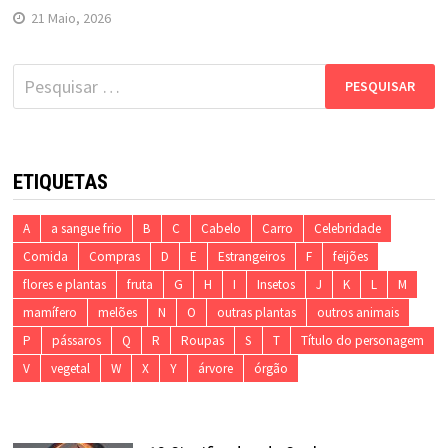
21 Maio, 2026
Pesquisar
por:
ETIQUETAS
A
a sangue frio
B
C
Cabelo
Carro
Celebridade
Comida
Compras
D
E
Estrangeiros
F
feijões
flores e plantas
fruta
G
H
I
Insetos
J
K
L
M
mamífero
melões
N
O
outras plantas
outros animais
P
pássaros
Q
R
Roupas
S
T
Título do personagem
V
vegetal
W
X
Y
árvore
órgão