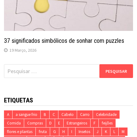
37 significados simbólicos de sonhar com puzzles
19 Março, 2026
Pesquisar
por:
ETIQUETAS
A
a sangue frio
B
C
Cabelo
Carro
Celebridade
Comida
Compras
D
E
Estrangeiros
F
feijões
flores e plantas
fruta
G
H
I
Insetos
J
K
L
M