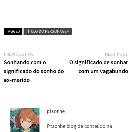
TAGGED
TÍTULO DO PERSONAGEM
Navegação
Previous
N
PREVIOUS POST
NEXT POST
post:
p
Sonhando com o
O significado de sonhar
de
significado do sonho do
com um vagabundo
artigos
ex-marido
ptsonhe
Ptsonhe blog de conteúdo na