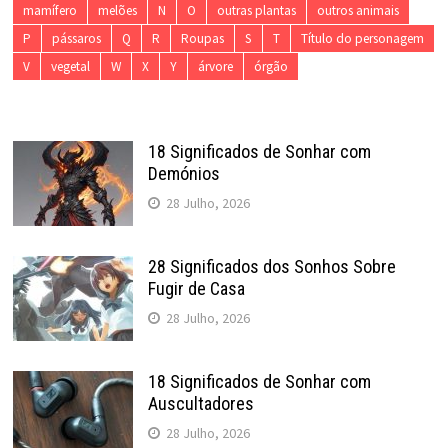
mamífero
melões
N
O
outras plantas
outros animais
P
pássaros
Q
R
Roupas
S
T
Título do personagem
V
vegetal
W
X
Y
árvore
órgão
18 Significados de Sonhar com
Demónios
28 Julho, 2026
28 Significados dos Sonhos Sobre
Fugir de Casa
28 Julho, 2026
18 Significados de Sonhar com
Auscultadores
28 Julho, 2026