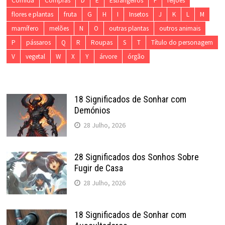
Comida
Compras
D
E
Estrangeiros
F
feijões
flores e plantas
fruta
G
H
I
Insetos
J
K
L
M
mamífero
melões
N
O
outras plantas
outros animais
P
pássaros
Q
R
Roupas
S
T
Título do personagem
V
vegetal
W
X
Y
árvore
órgão
18 Significados de Sonhar com
Demónios
28 Julho, 2026
28 Significados dos Sonhos Sobre
Fugir de Casa
28 Julho, 2026
18 Significados de Sonhar com