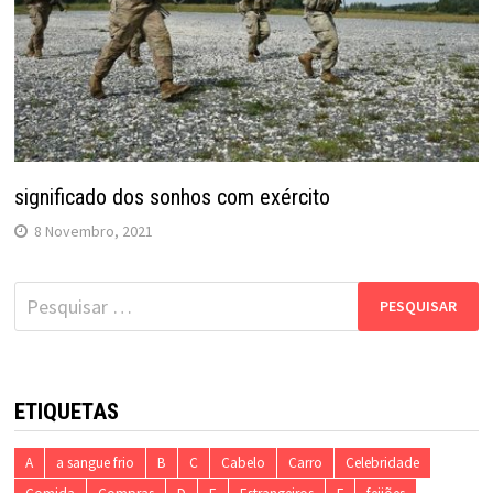
significado dos sonhos com exército
8 Novembro, 2021
Pesquisar
por:
ETIQUETAS
A
a sangue frio
B
C
Cabelo
Carro
Celebridade