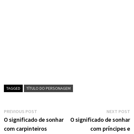
TAGGED
TÍTULO DO PERSONAGEM
Navegação
Previous
N
PREVIOUS POST
NEXT POST
post:
p
O significado de sonhar
O significado de sonhar
de
com carpinteiros
com príncipes e