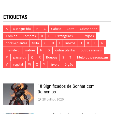
ETIQUETAS
A
a sangue frio
B
C
Cabelo
Carro
Celebridade
Comida
Compras
D
E
Estrangeiros
F
feijões
flores e plantas
fruta
G
H
I
Insetos
J
K
L
M
mamífero
melões
N
O
outras plantas
outros animais
P
pássaros
Q
R
Roupas
S
T
Título do personagem
V
vegetal
W
X
Y
árvore
órgão
18 Significados de Sonhar com
Demónios
28 Julho, 2026