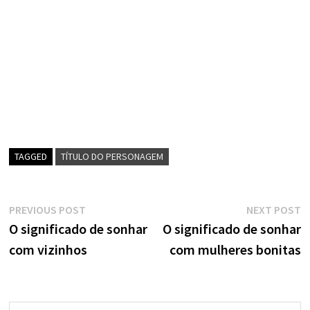
TAGGED
TÍTULO DO PERSONAGEM
Navegação
Previous
N
PREVIOUS POST
NEXT POST
post:
p
O significado de sonhar
O significado de sonhar
de
com vizinhos
com mulheres bonitas
artigos