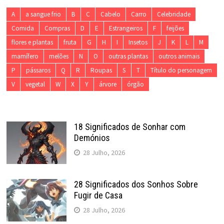
A
a sangue frio
B
C
Cabelo
Carro
Celebridade
Comida
Compras
D
E
Estrangeiros
F
feijões
flores e plantas
fruta
G
H
I
Insetos
J
K
L
M
mamífero
melões
N
O
outras plantas
outros animais
P
pássaros
Q
R
Roupas
S
T
Título do personagem
V
vegetal
W
X
Y
árvore
órgão
18 Significados de Sonhar com
Demónios
28 Julho, 2026
28 Significados dos Sonhos Sobre
Fugir de Casa
28 Julho, 2026