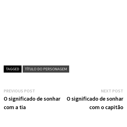
TAGGED
TÍTULO DO PERSONAGEM
Navegação
Previous
N
PREVIOUS POST
NEXT POST
post:
p
O significado de sonhar
O significado de sonhar
de
com a tia
com o capitão
artigos