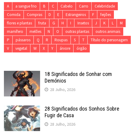
A
a sangue frio
B
C
Cabelo
Carro
Celebridade
Comida
Compras
D
E
Estrangeiros
F
feijões
flores e plantas
fruta
G
H
I
Insetos
J
K
L
M
mamífero
melões
N
O
outras plantas
outros animais
P
pássaros
Q
R
Roupas
S
T
Título do personagem
V
vegetal
W
X
Y
árvore
órgão
18 Significados de Sonhar com
Demónios
28 Julho, 2026
28 Significados dos Sonhos Sobre
Fugir de Casa
28 Julho, 2026