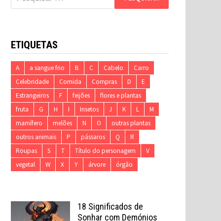
por:
ETIQUETAS
A
a sangue frio
B
C
Cabelo
Carro
Celebridade
Comida
Compras
D
E
Estrangeiros
F
feijões
flores e plantas
fruta
G
H
I
Insetos
J
K
L
M
mamífero
melões
N
O
outras plantas
outros animais
P
pássaros
Q
R
Roupas
S
T
Título do personagem
V
vegetal
W
X
Y
árvore
órgão
18 Significados de
Sonhar com Demónios