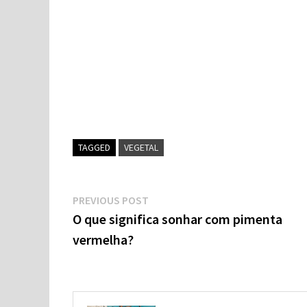
TAGGED
VEGETAL
Navegação
Previous
PREVIOUS POST
post:
O que significa sonhar com pimenta
de
vermelha?
artigos