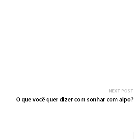
Ne
NEXT POST
po
O que você quer dizer com sonhar com aipo?