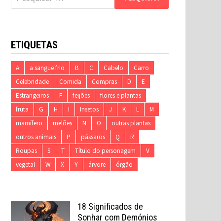
por:
ETIQUETAS
A
a sangue frio
B
C
Cabelo
Carro
Celebridade
Comida
Compras
D
E
Estrangeiros
F
feijões
flores e plantas
fruta
G
H
I
Insetos
J
K
L
M
mamífero
melões
N
O
outras plantas
outros animais
P
pássaros
Q
R
Roupas
S
T
Título do personagem
V
vegetal
W
X
Y
árvore
órgão
18 Significados de
Sonhar com Demónios