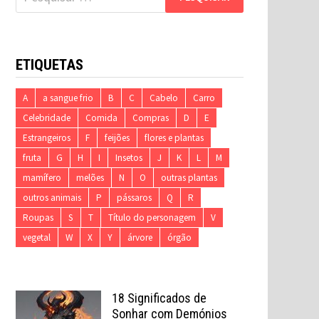
por:
ETIQUETAS
A
a sangue frio
B
C
Cabelo
Carro
Celebridade
Comida
Compras
D
E
Estrangeiros
F
feijões
flores e plantas
fruta
G
H
I
Insetos
J
K
L
M
mamífero
melões
N
O
outras plantas
outros animais
P
pássaros
Q
R
Roupas
S
T
Título do personagem
V
vegetal
W
X
Y
árvore
órgão
18 Significados de
Sonhar com Demónios