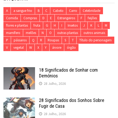
A
a sangue frio
B
C
Cabelo
Carro
Celebridade
Comida
Compras
D
E
Estrangeiros
F
feijões
flores e plantas
fruta
G
H
I
Insetos
J
K
L
M
mamífero
melões
N
O
outras plantas
outros animais
P
pássaros
Q
R
Roupas
S
T
Título do personagem
V
vegetal
W
X
Y
árvore
órgão
18 Significados de Sonhar com
Demónios
28 Julho, 2026
28 Significados dos Sonhos Sobre
Fugir de Casa
28 Julho, 2026