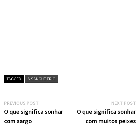
TAGGED
A SANGUE FRIO
Navegação
Previous
N
PREVIOUS POST
NEXT POST
post:
p
O que significa sonhar
O que significa sonhar
de
com sargo
com muitos peixes
artigos