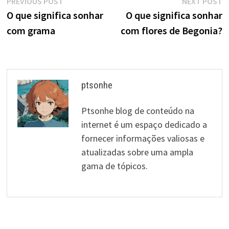
Navegação
Previous
N
PREVIOUS POST
NEXT POST
post:
p
O que significa sonhar
O que significa sonhar
de
com grama
com flores de Begonia?
artigos
ptsonhe
Ptsonhe blog de conteúdo na
internet é um espaço dedicado a
fornecer informações valiosas e
atualizadas sobre uma ampla
gama de tópicos.