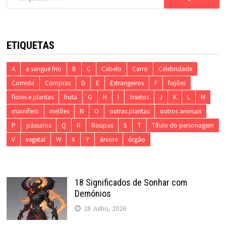
por:
ETIQUETAS
A
a sangue frio
B
C
Cabelo
Carro
Celebridade
Comida
Compras
D
E
Estrangeiros
F
feijões
flores e plantas
fruta
G
H
I
Insetos
J
K
L
M
mamífero
melões
N
O
outras plantas
outros animais
P
pássaros
Q
R
Roupas
S
T
Título do personagem
V
vegetal
W
X
Y
árvore
órgão
18 Significados de Sonhar com
Demónios
28 Julho, 2026