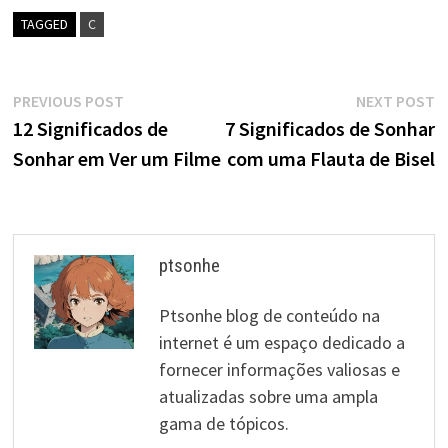
TAGGED
C
Navegação
Previous
N
PREVIOUS POST
NEXT POST
post:
p
12 Significados de
7 Significados de Sonhar
de
Sonhar em Ver um Filme
com uma Flauta de Bisel
artigos
ptsonhe
Ptsonhe blog de conteúdo na
internet é um espaço dedicado a
fornecer informações valiosas e
atualizadas sobre uma ampla
gama de tópicos.