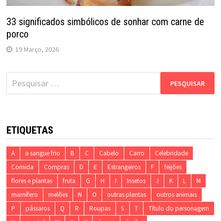
33 significados simbólicos de sonhar com carne de
porco
19 Março, 2026
Pesquisar
por:
ETIQUETAS
A
a sangue frio
B
C
Cabelo
Carro
Celebridade
Comida
Compras
D
E
Estrangeiros
F
feijões
flores e plantas
fruta
G
H
I
Insetos
J
K
L
M
mamífero
melões
N
O
outras plantas
outros animais
P
pássaros
Q
R
Roupas
S
T
Título do personagem