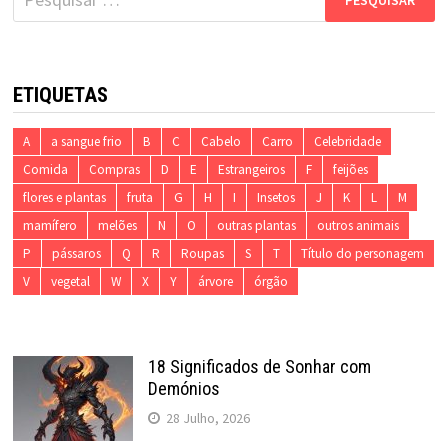
por:
ETIQUETAS
A
a sangue frio
B
C
Cabelo
Carro
Celebridade
Comida
Compras
D
E
Estrangeiros
F
feijões
flores e plantas
fruta
G
H
I
Insetos
J
K
L
M
mamífero
melões
N
O
outras plantas
outros animais
P
pássaros
Q
R
Roupas
S
T
Título do personagem
V
vegetal
W
X
Y
árvore
órgão
18 Significados de Sonhar com
Demónios
28 Julho, 2026