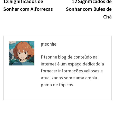
post:
p
13 Significados de
12 Significados de
de
Sonhar com Alforrecas
Sonhar com Bules de
artigos
Chá
ptsonhe
Ptsonhe blog de conteúdo na
internet é um espaço dedicado a
fornecer informações valiosas e
atualizadas sobre uma ampla
gama de tópicos.