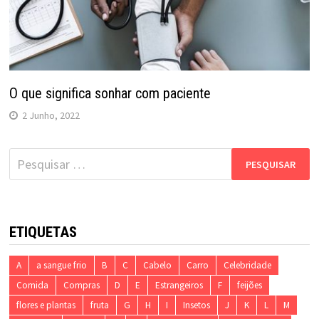
O que significa sonhar com paciente
2 Junho, 2022
Pesquisar
por:
ETIQUETAS
A
a sangue frio
B
C
Cabelo
Carro
Celebridade
Comida
Compras
D
E
Estrangeiros
F
feijões
flores e plantas
fruta
G
H
I
Insetos
J
K
L
M