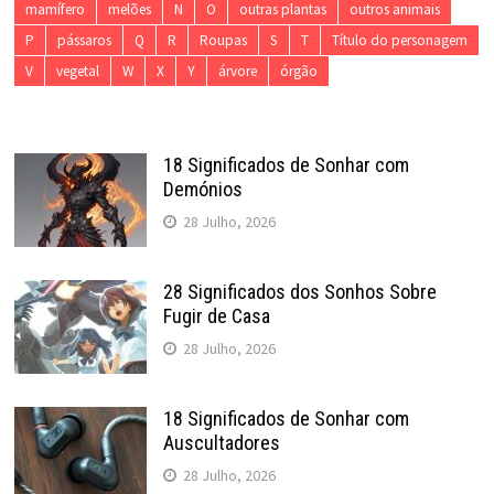
mamífero
melões
N
O
outras plantas
outros animais
P
pássaros
Q
R
Roupas
S
T
Título do personagem
V
vegetal
W
X
Y
árvore
órgão
18 Significados de Sonhar com
Demónios
28 Julho, 2026
28 Significados dos Sonhos Sobre
Fugir de Casa
28 Julho, 2026
18 Significados de Sonhar com
Auscultadores
28 Julho, 2026