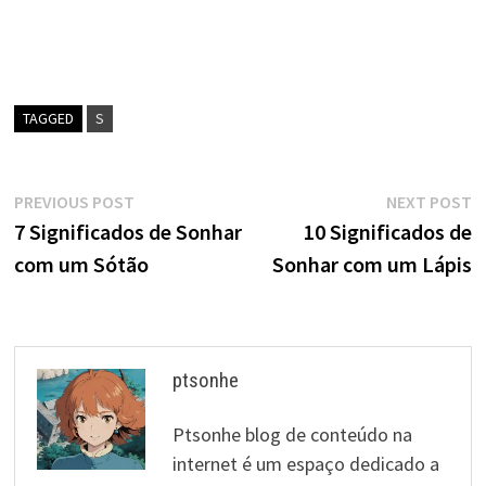
TAGGED
S
Navegação
Previous
N
PREVIOUS POST
NEXT POST
post:
p
7 Significados de Sonhar
10 Significados de
de
com um Sótão
Sonhar com um Lápis
artigos
ptsonhe
Ptsonhe blog de conteúdo na
internet é um espaço dedicado a