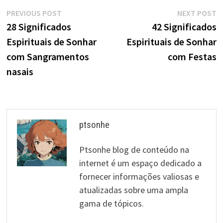
Navegação
Previous
N
PREVIOUS POST
NEXT POST
post:
p
28 Significados
42 Significados
de
Espirituais de Sonhar
Espirituais de Sonhar
artigos
com Sangramentos
com Festas
nasais
ptsonhe
Ptsonhe blog de conteúdo na
internet é um espaço dedicado a
fornecer informações valiosas e
atualizadas sobre uma ampla
gama de tópicos.