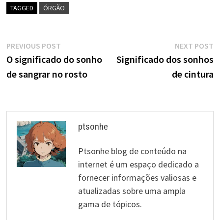
TAGGED
ÓRGÃO
Navegação
Previous
N
PREVIOUS POST
NEXT POST
post:
p
O significado do sonho
Significado dos sonhos
de
de sangrar no rosto
de cintura
artigos
ptsonhe
Ptsonhe blog de conteúdo na
internet é um espaço dedicado a
fornecer informações valiosas e
atualizadas sobre uma ampla
gama de tópicos.