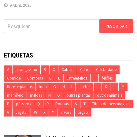
9 Abril, 2025
Pesquisar
por:
ETIQUETAS
A
a sangue frio
B
C
Cabelo
Carro
Celebridade
Comida
Compras
D
E
Estrangeiros
F
feijões
flores e plantas
fruta
G
H
I
Insetos
J
K
L
M
mamífero
melões
N
O
outras plantas
outros animais
P
pássaros
Q
R
Roupas
S
T
Título do personagem
V
vegetal
W
X
Y
árvore
órgão