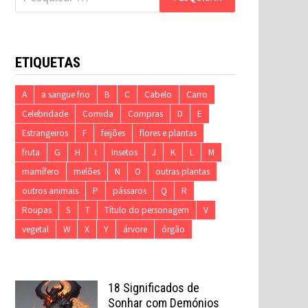
por:
ETIQUETAS
A
a sangue frio
B
C
Cabelo
Carro
Celebridade
Comida
Compras
D
E
Estrangeiros
F
feijões
flores e plantas
fruta
G
H
I
Insetos
J
K
L
M
mamífero
melões
N
O
outras plantas
outros animais
P
pássaros
Q
R
Roupas
S
T
Título do personagem
V
vegetal
W
X
Y
árvore
órgão
18 Significados de
Sonhar com Demónios