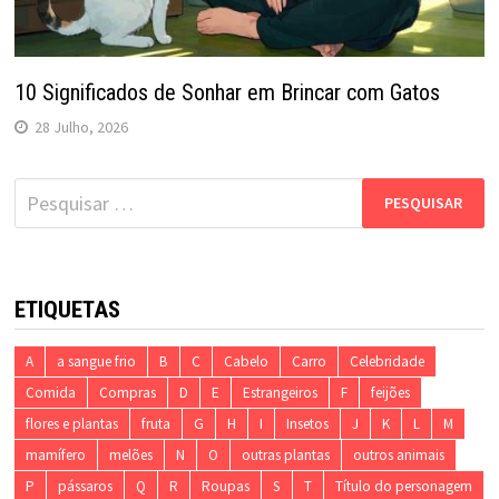
10 Significados de Sonhar em Brincar com Gatos
28 Julho, 2026
Pesquisar
por:
ETIQUETAS
A
a sangue frio
B
C
Cabelo
Carro
Celebridade
Comida
Compras
D
E
Estrangeiros
F
feijões
flores e plantas
fruta
G
H
I
Insetos
J
K
L
M
mamífero
melões
N
O
outras plantas
outros animais
P
pássaros
Q
R
Roupas
S
T
Título do personagem