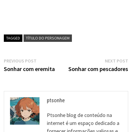
TAGGED
TÍTULO DO PERSONAGEM
Navegação
Previous
N
PREVIOUS POST
NEXT POST
post:
p
Sonhar com eremita
Sonhar com pescadores
de
artigos
ptsonhe
Ptsonhe blog de conteúdo na
internet é um espaço dedicado a
fornecer informações valiosas e