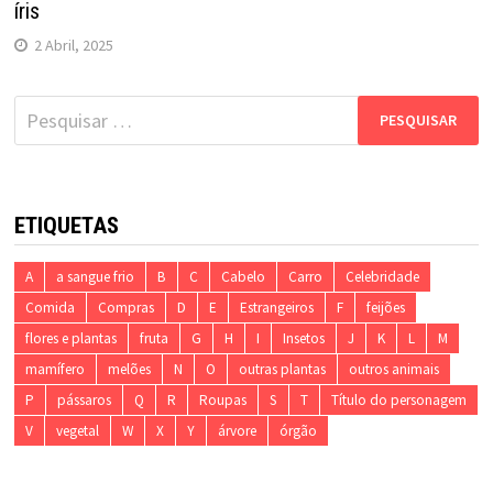
íris
2 Abril, 2025
Pesquisar
por:
ETIQUETAS
A
a sangue frio
B
C
Cabelo
Carro
Celebridade
Comida
Compras
D
E
Estrangeiros
F
feijões
flores e plantas
fruta
G
H
I
Insetos
J
K
L
M
mamífero
melões
N
O
outras plantas
outros animais
P
pássaros
Q
R
Roupas
S
T
Título do personagem
V
vegetal
W
X
Y
árvore
órgão