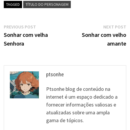
TAGGED
TÍTULO DO PERSONAGEM
Navegação
Previous
N
PREVIOUS POST
NEXT POST
post:
p
Sonhar com velha
Sonhar com velho
de
Senhora
amante
artigos
ptsonhe
Ptsonhe blog de conteúdo na
internet é um espaço dedicado a
fornecer informações valiosas e
atualizadas sobre uma ampla
gama de tópicos.