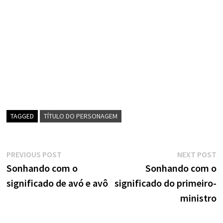
TAGGED
TÍTULO DO PERSONAGEM
Navegação
Previous
N
PREVIOUS POST
NEXT POST
post:
p
Sonhando com o
Sonhando com o
de
significado de avó e avô
significado do primeiro-
artigos
ministro