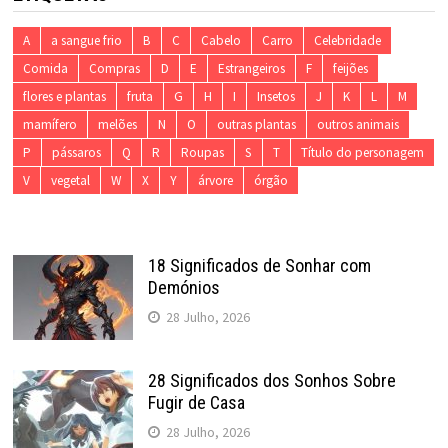
A
a sangue frio
B
C
Cabelo
Carro
Celebridade
Comida
Compras
D
E
Estrangeiros
F
feijões
flores e plantas
fruta
G
H
I
Insetos
J
K
L
M
mamífero
melões
N
O
outras plantas
outros animais
P
pássaros
Q
R
Roupas
S
T
Título do personagem
V
vegetal
W
X
Y
árvore
órgão
18 Significados de Sonhar com
Demónios
28 Julho, 2026
28 Significados dos Sonhos Sobre
Fugir de Casa
28 Julho, 2026