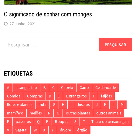
O significado de sonhar com monges
27 Junho, 2021
Pesquisar
por:
ETIQUETAS
A
a sangue frio
B
C
Cabelo
Carro
Celebridade
Comida
Compras
D
E
Estrangeiros
F
feijões
flores e plantas
fruta
G
H
I
Insetos
J
K
L
M
mamífero
melões
N
O
outras plantas
outros animais
P
pássaros
Q
R
Roupas
S
T
Título do personagem
V
vegetal
W
X
Y
árvore
órgão