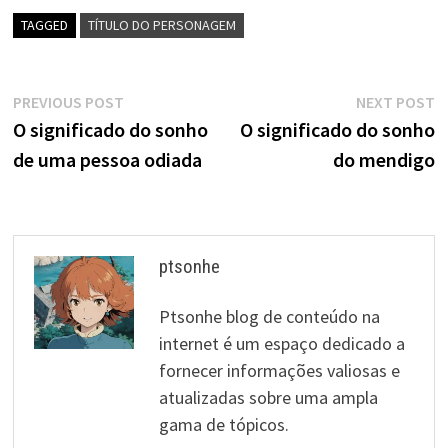
TAGGED
TÍTULO DO PERSONAGEM
Navegação
Previous
N
PREVIOUS POST
NEXT POST
post:
p
O significado do sonho
O significado do sonho
de
de uma pessoa odiada
do mendigo
artigos
ptsonhe
Ptsonhe blog de conteúdo na
internet é um espaço dedicado a
fornecer informações valiosas e
atualizadas sobre uma ampla
gama de tópicos.