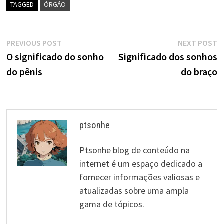
TAGGED
ÓRGÃO
Navegação
Previous
N
PREVIOUS POST
NEXT POST
post:
p
O significado do sonho
Significado dos sonhos
de
do pênis
do braço
artigos
ptsonhe
Ptsonhe blog de conteúdo na
internet é um espaço dedicado a
fornecer informações valiosas e
atualizadas sobre uma ampla
gama de tópicos.