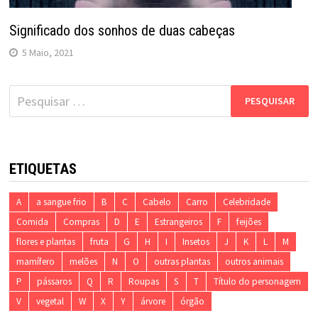
Significado dos sonhos de duas cabeças
5 Maio, 2021
Pesquisar
por:
ETIQUETAS
A
a sangue frio
B
C
Cabelo
Carro
Celebridade
Comida
Compras
D
E
Estrangeiros
F
feijões
flores e plantas
fruta
G
H
I
Insetos
J
K
L
M
mamífero
melões
N
O
outras plantas
outros animais
P
pássaros
Q
R
Roupas
S
T
Título do personagem
V
vegetal
W
X
Y
árvore
órgão