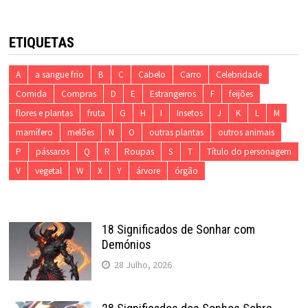
ETIQUETAS
A
a sangue frio
B
C
Cabelo
Carro
Celebridade
Comida
Compras
D
E
Estrangeiros
F
feijões
flores e plantas
fruta
G
H
I
Insetos
J
K
L
M
mamífero
melões
N
O
outras plantas
outros animais
P
pássaros
Q
R
Roupas
S
T
Título do personagem
V
vegetal
W
X
Y
árvore
órgão
18 Significados de Sonhar com
Demónios
28 Julho, 2026