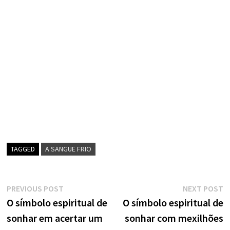
TAGGED
A SANGUE FRIO
Navegação
Previous
N
PREVIOUS POST
NEXT POST
post:
p
O símbolo espiritual de
O símbolo espiritual de
de
sonhar em acertar um
sonhar com mexilhões
artigos