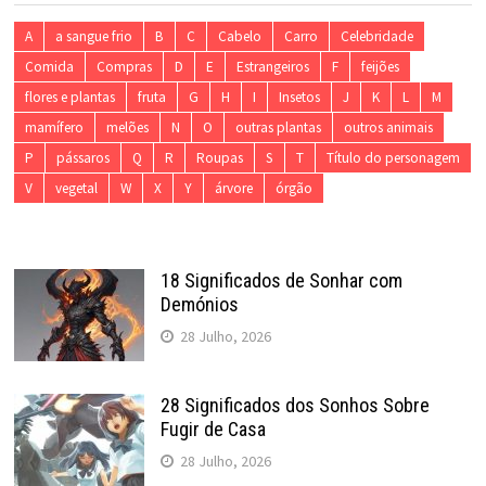
A
a sangue frio
B
C
Cabelo
Carro
Celebridade
Comida
Compras
D
E
Estrangeiros
F
feijões
flores e plantas
fruta
G
H
I
Insetos
J
K
L
M
mamífero
melões
N
O
outras plantas
outros animais
P
pássaros
Q
R
Roupas
S
T
Título do personagem
V
vegetal
W
X
Y
árvore
órgão
18 Significados de Sonhar com
Demónios
28 Julho, 2026
28 Significados dos Sonhos Sobre
Fugir de Casa
28 Julho, 2026