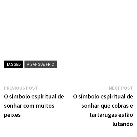
TAGGED
A SANGUE FRIO
Navegação
Previous
N
PREVIOUS POST
NEXT POST
post:
p
O símbolo espiritual de
O símbolo espiritual de
de
sonhar com muitos
sonhar que cobras e
artigos
peixes
tartarugas estão
lutando